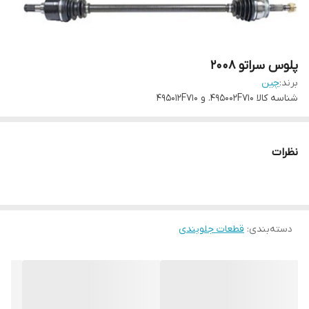
پلوس سراتو ۲۰۰۸
برند:
چین
شناسه کالا
495002F710. و 495012F710
نظرات
دسته‌بندی
:
قطعات جلوبندی