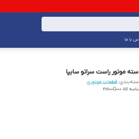
س با ما
سته موتور راست سراتو سایپا
ته‌بندی
:
قطعات موتوری
اسه کالا
218100Q000