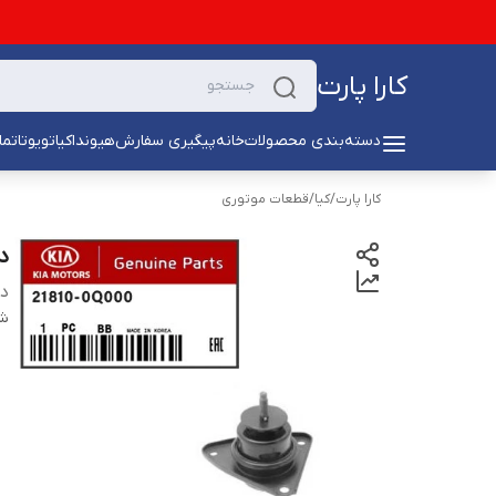
کارا پارت
دسته‌بندی محصولات
خانه
پیگیری سفارش
هیوندا
کیا
تویوتا
تما
کارا پارت
/
کیا
/
قطعات موتوری
د
دس
شن