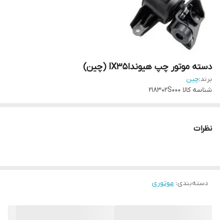
دسته موتور چپ هیونداIX35 (چین)
برند:
چین
شناسه کالا
218302S000
نظرات
دسته‌بندی
:
موتوری