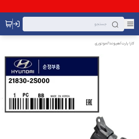
کارا پارت
/
هیوندا
/
موتوری