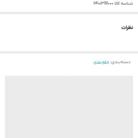
شناسه کالا
641013W000
نظرات
دسته‌بندی
:
جلوبندی