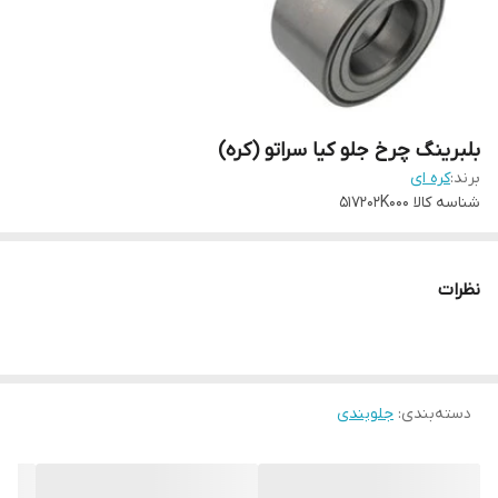
بلبرینگ چرخ جلو کیا سراتو (کره)
برند:
کره ای
شناسه کالا
517202K000
نظرات
دسته‌بندی
:
جلوبندی