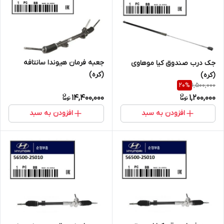
جعبه فرمان هیوندا سانتافه
جک درب صندوق کیا موهاوی
(کره)
(کره)
1,500,000
20
%
14,400,000
1,200,000
افزودن به سبد
افزودن به سبد