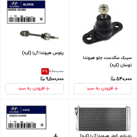
پلوس هیوندا آزرا (کره)
سیبک سگدست جلو هیوندا
توسان (کره)
9,900,000
4
%
9,500,000
540,000
افزودن به سبد
افزودن به سبد
رادیاتور کولر هیوندا آزرا (کره)