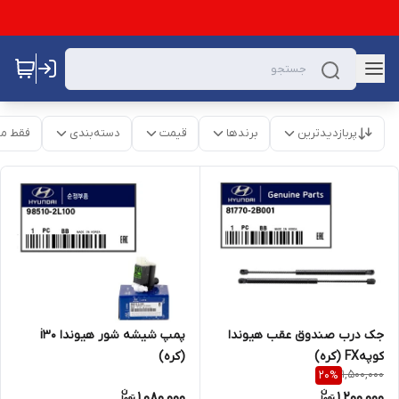
پربازدیدترین
برندها
قیمت
دسته‌بندی
فقط م
جک درب صندوق عقب هیوندا
پمپ شیشه شور هیوندا i30
کوپهFX (کره)
(کره)
1,500,000
20
%
1,080,000
1,200,000