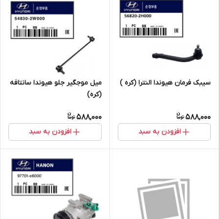
سیبک فرمان هیوندا النترا (کره )
میل موجگیر جلو هیوندا سانتافه
(کره)
588,000
588,000
افزودن به سبد
افزودن به سبد