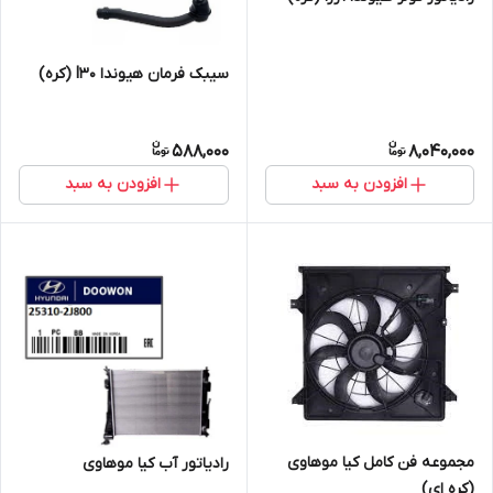
سیبک فرمان هیوندا I30 (کره)
588,000
8,040,000
افزودن به سبد
افزودن به سبد
مجموعه فن کامل کیا موهاوی
رادیاتور آب کیا موهاوی
(کره ای)