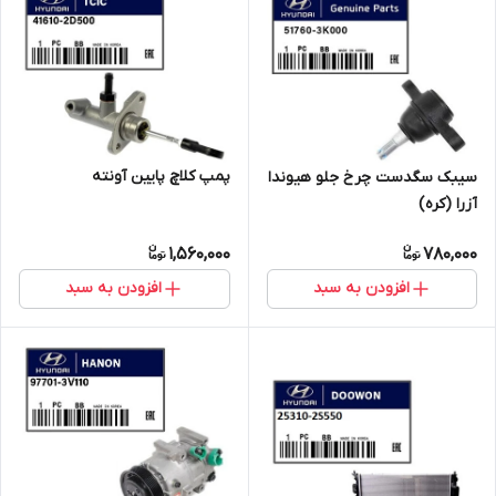
پمپ کلاچ پایین آونته
سیبک سگدست چرخ جلو هیوندا
آزرا (کره)
1,560,000
780,000
افزودن به سبد
افزودن به سبد