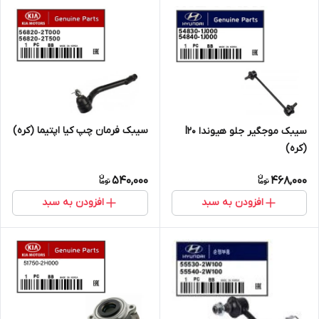
سیبک فرمان چپ کیا اپتیما (کره)
سیبک موجگیر جلو هیوندا I20
(کره)
540,000
468,000
افزودن به سبد
افزودن به سبد