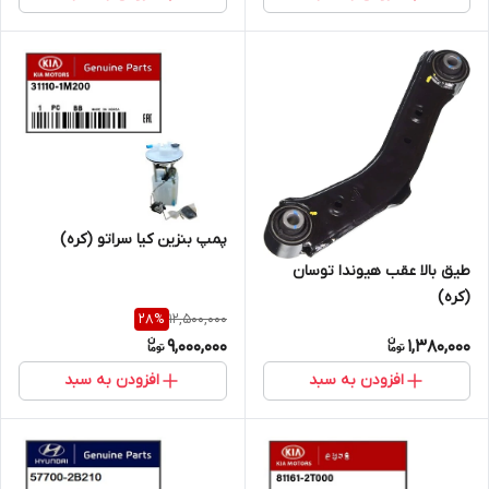
پمپ بنزین کیا سراتو (کره)
طیق بالا عقب هیوندا توسان
(کره)
12,500,000
28
%
9,000,000
1,380,000
افزودن به سبد
افزودن به سبد