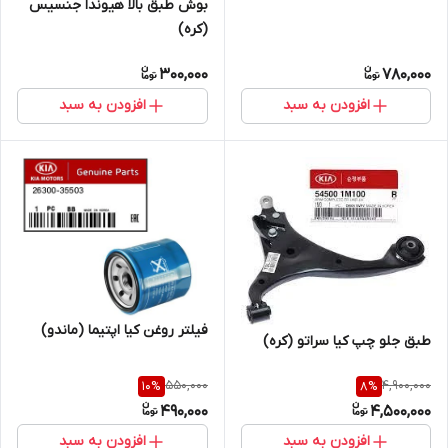
بوش طبق بالا هیوندا جنسیس
(کره)
300,000
780,000
افزودن به سبد
افزودن به سبد
فیلتر روغن کیا اپتیما (ماندو)
طبق جلو چپ کیا سراتو (کره)
550,000
4,900,000
10
%
8
%
490,000
4,500,000
افزودن به سبد
افزودن به سبد