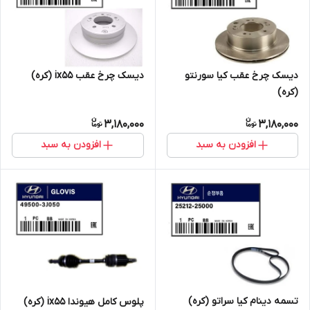
دیسک چرخ عقب کیا سورنتو
دیسک چرخ عقب ix55 (کره)
(کره)
3,180,000
3,180,000
افزودن به سبد
افزودن به سبد
تسمه دینام کیا سراتو (کره)
پلوس کامل هیوندا ix55 (کره)