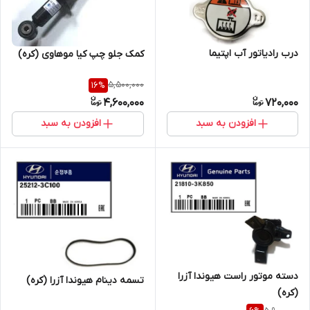
درب رادیاتور آب اپتیما
کمک جلو چپ کیا موهاوی (کره)
5,500,000
16
%
4,600,000
720,000
افزودن به سبد
افزودن به سبد
دسته موتور راست هیوندا آزرا
تسمه دینام هیوندا آزرا (کره)
(کره)