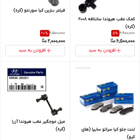
فیلتر بنزین کیا سورنتو (کره)
کمک عقب هیوندا سانتافه 2008
(کره)
2,500,000
6,900,000
20
%
5
%
2,000,000
6,500,000
افزودن به سبد
افزودن به سبد
میل موجگیر عقب هیوندا آزرا
(کره)
لنت جلو کیا سراتو سایپا (های
کیو)