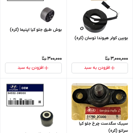
بوش طبق جلو کیا اپتیما (کره)
بوبین کولر هیوندا توسان (کره)
300,000
3,000,000
افزودن به سبد
افزودن به سبد
سیبک سگدست چرخ جلو کیا
سراتو (کره)