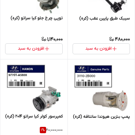
توپی چرخ جلو کیا سراتو (کره)
سیبک طبق پایین عقب (کره)
1,140,000
480,000
افزودن به سبد
افزودن به سبد
کمپرسور کولر کیا سراتو 2014 (کره)
پمپ بنزین هیوندا سانتافه (کره)
40,000,000
1
%