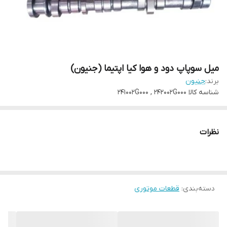
میل سوپاپ دود و هوا کیا اپتیما (جنیون)
برند:
جنیون
شناسه کالا
241002G000 , 242002G000
نظرات
دسته‌بندی
:
قطعات موتوری