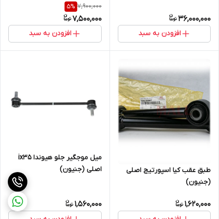
7,900,000
5
%
7,500,000
36,000,000
افزودن به سبد
افزودن به سبد
میل موجگیر جلو هیوندا ix35
اصلی (جنیون)
طبق عقب کیا اسپورتیج اصلی
(جنیون)
1,560,000
1,620,000