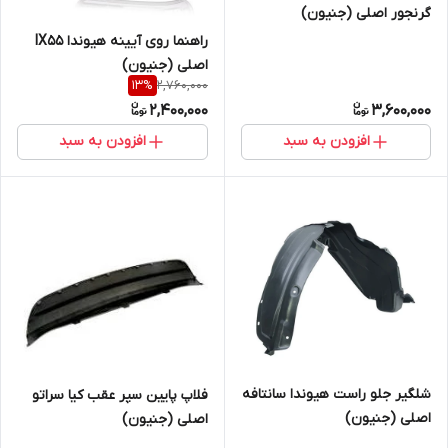
گرنجور اصلی (جنیون)
راهنما روی آیینه هیوندا IX55
اصلی (جنیون)
2,760,000
13
%
2,400,000
3,600,000
افزودن به سبد
افزودن به سبد
شلگیر جلو راست هیوندا سانتافه
فلاپ پایین سپر عقب کیا سراتو
اصلی (جنیون)
اصلی (جنیون)