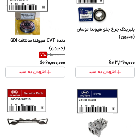
بلبرینگ چرخ جلو هیوندا توسان
(جنیون)
دنده CVT هیوندا سانتافه GDI
(جنیون)
65,000,000
7
%
60,000,000
3,360,000
افزودن به سبد
افزودن به سبد