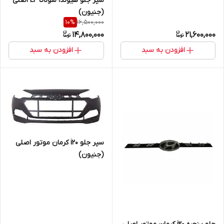
سپر جلو هیوندا سوناتا LF اصلی
(جنیون)
16,500,000
10
%
14,800,000
21,600,000
افزودن به سبد
افزودن به سبد
سپر جلو i20 کرمان موتور اصلی
(جنیون)