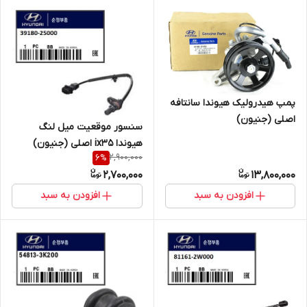
پمپ هیدرولیک هیوندا سانتافه
اصلی (جنیون)
سنسور موقعیت میل لنگ
هیوندا ix35 اصلی (جنیون)
2,900,000
6
%
2,700,000
13,800,000
افزودن به سبد
افزودن به سبد