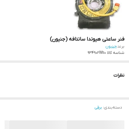
فنر ساعتی هیوندا سانتافه (جنیون)
برند:
جنیون
شناسه کالا
934902W110
نظرات
دسته‌بندی
:
برقی