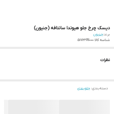
دیسک چرخ جلو هیوندا سانتافه (جنیون)
برند:
جنیون
شناسه کالا
517122W000
نظرات
دسته‌بندی
:
جلوبندی