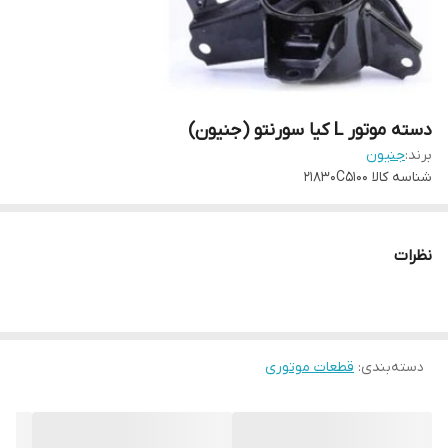
دسته موتور L کیا سورنتو (جنیون)
برند:
جنیون
شناسه کالا
21830C5100
نظرات
دسته‌بندی
:
قطعات موتوری