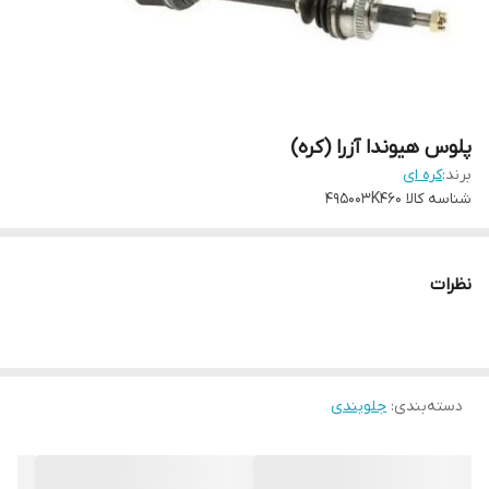
پلوس هیوندا آزرا (کره)
برند:
کره ای
شناسه کالا
495003K460
نظرات
دسته‌بندی
:
جلوبندی