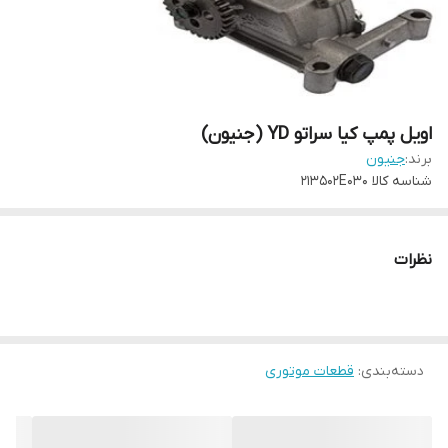
اویل پمپ کیا سراتو YD (جنیون)
برند:
جنیون
شناسه کالا
213502E030
نظرات
دسته‌بندی
:
قطعات موتوری