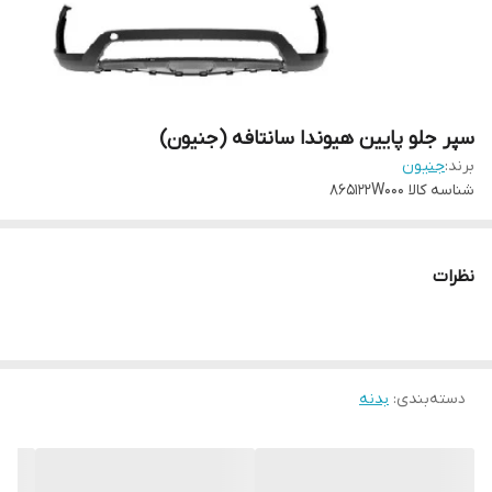
سپر جلو پایین هیوندا سانتافه (جنیون)
برند:
جنیون
شناسه کالا
865122W000
نظرات
دسته‌بندی
:
بدنه