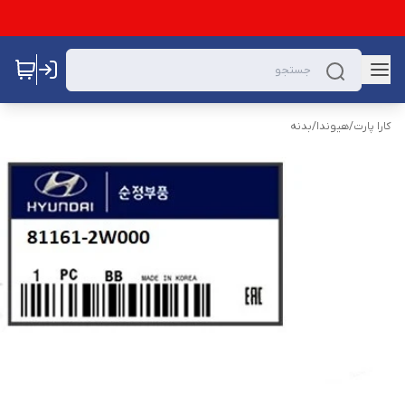
کارا پارت
/
هیوندا
/
بدنه