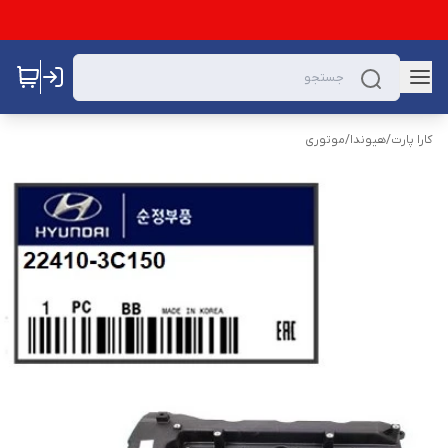
کارا پارت
/
هیوندا
/
موتوری