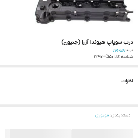
درب سوپاپ هیوندا آزرا (جنیون)
برند:
جنیون
شناسه کالا
224103C150
نظرات
دسته‌بندی
:
موتوری