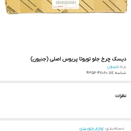
دیسک چرخ جلو تویوتا پریوس اصلی (جنیون)
برند:
جنیون
شناسه کالا
47060-43512
نظرات
دسته‌بندی
:
لوازم جلوبندی