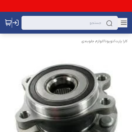
کارا پارت
/
تویوتا
/
لوازم جلوبندی