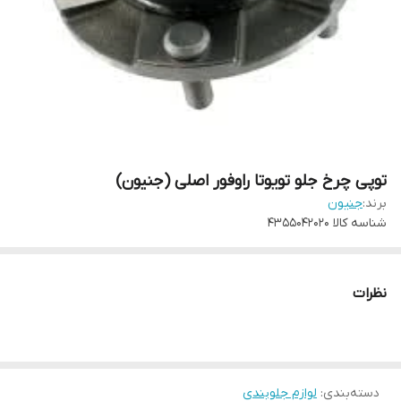
توپی چرخ جلو تویوتا راوفور اصلی (جنیون)
برند:
جنیون
شناسه کالا
4355042020
نظرات
دسته‌بندی
:
لوازم جلوبندی