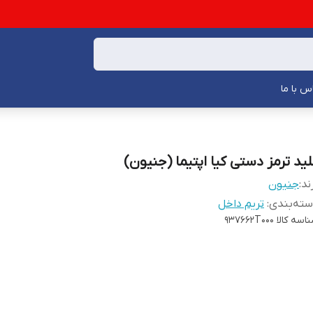
س با ما
لید ترمز دستی کیا اپتیما (جنیون)
ند:
جنیون
ته‌بندی
:
تریم داخل
اسه کالا
937662T000