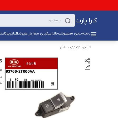
کارا پارت
دسته‌بندی محصولات
خانه
پیگیری سفارش
هیوندا
کیا
تویوتا
تما
کارا پارت
/
کیا
/
تریم داخل
ک
بر
دس
شن