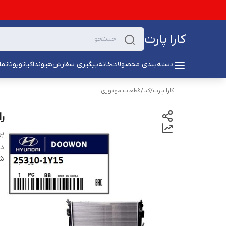
کارا پارت
دسته‌بندی محصولات
خانه
پیگیری سفارش
هیوندا
کیا
تویوتا
تما
کارا پارت
/
کیا
/
قطعات موتوری
را
بر
دس
شن