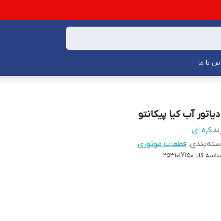
س با ما
دیاتور آب کیا پیکانتو
ند:
کره ای
ته‌بندی
:
قطعات موتوری
اسه کالا
253101Y150