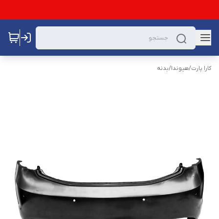
کارا پارت
/
هیوندا
/
بدنه