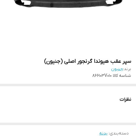
سپر عقب هیوندا گرنجور اصلی (جنیون)
برند:
جنیون
شناسه کالا
866103V010
نظرات
دسته‌بندی
:
بدنه