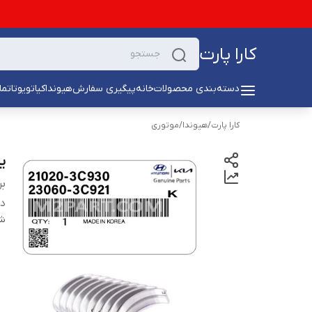
کارا پارت
دسته‌بندی محصولات
خانه
پیگیری سفارش
هیوندا
کیا
تویوتا
تما
کارا پارت
/
هیوندا
/
موتوری
ی
بر
دس
شن