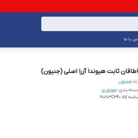
س با ما
اطاقان ثابت هیوندا آزرا اصلی (جنیون)
ند:
جنیون
ته‌بندی
:
موتوری
اسه کالا
210203C340