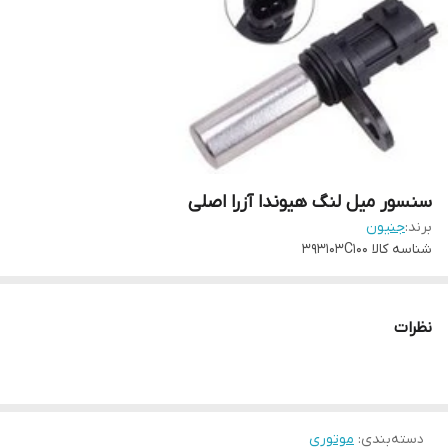
سنسور میل لنگ هیوندا آزرا اصلی
برند:
جنیون
شناسه کالا
393103C100
نظرات
دسته‌بندی
:
موتوری