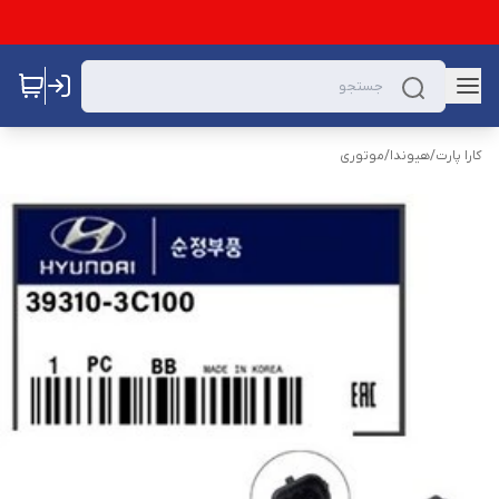
کارا پارت
/
هیوندا
/
موتوری