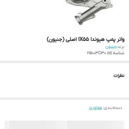
واتر پمپ هیوندا IX55 اصلی (جنیون)
برند:
جنیون
شناسه کالا
251003C130
نظرات
دسته‌بندی
:
موتوری