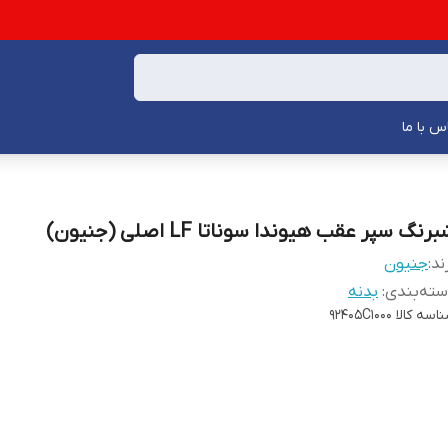
س با ما
رنگ سپر عقب هیوندا سوناتا LF اصلی (جنیون)
ند:
جنیون
ته‌بندی
:
بدنه
اسه کالا
92405C1000