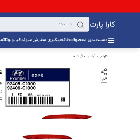
کارا پارت
دسته‌بندی محصولات
خانه
پیگیری سفارش
هیوندا
کیا
تویوتا
تما
کارا پارت
/
هیوندا
/
بدنه
شب
بر
دس
شن