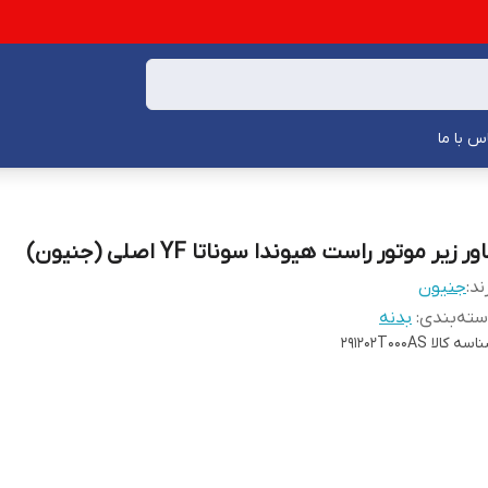
س با ما
ور زیر موتور راست هیوندا سوناتا YF اصلی (جنیون)
ند:
جنیون
ته‌بندی
:
بدنه
اسه کالا
291202T000AS