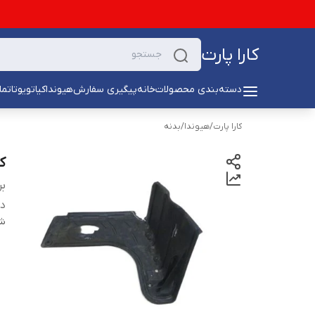
کارا پارت
دسته‌بندی محصولات
خانه
پیگیری سفارش
هیوندا
کیا
تویوتا
تما
کارا پارت
/
هیوندا
/
بدنه
کا
بر
دس
شن