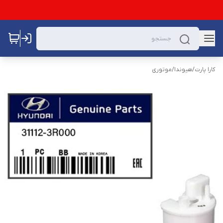
کارا پارت
/
هیوندا
/
موتوری