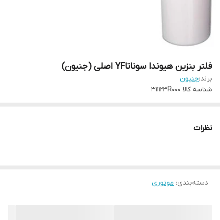
فلتر بنزین هیوندا سوناتاYF اصلی (جنیون)
برند:
جنیون
شناسه کالا
311123R000
نظرات
دسته‌بندی
:
موتوری