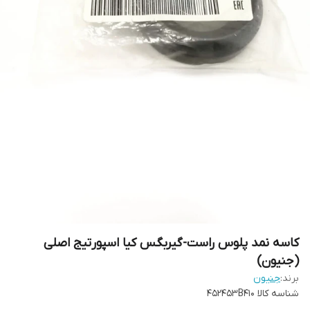
کاسه نمد پلوس راست-گیربگس کیا اسپورتیج اصلی
(جنیون)
برند:
جنیون
شناسه کالا
452453B410