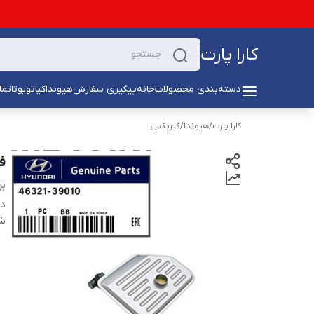
کارا پارت
دسته‌بندی محصولات
خانه
پیگیری سفارش
هیوندا
کیا
تویوتا
تما
کارا پارت
/
هیوندا
/
گیربکس
ف
بر
دس
شن