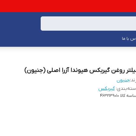
س با ما
یلتر روغن گیربکس هیوندا آزرا اصلی (جنیون)
ند:
جنیون
ته‌بندی
:
گیربکس
اسه کالا
4632139010