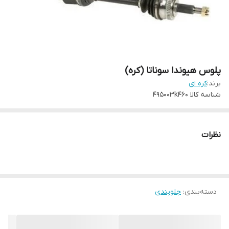
پلوس هیوندا سوناتا (کره)
برند:
کره ای
شناسه کالا
495003k460
نظرات
دسته‌بندی
:
جلوبندی