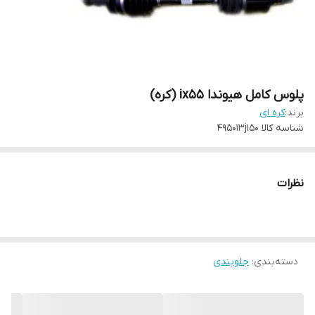
پلوس کامل هیوندا ix55 (کره)
برند:
کره ای
شناسه کالا
495013j150
نظرات
دسته‌بندی
:
جلوبندی