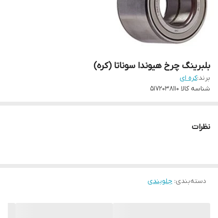
بلبرینگ چرخ هیوندا سوناتا (کره)
برند:
کره ای
شناسه کالا
5172038110
نظرات
دسته‌بندی
:
جلوبندی