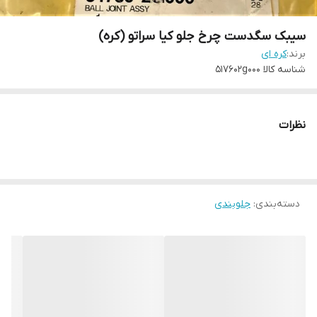
سیبک سگدست چرخ جلو کیا سراتو (کره)
برند:
کره ای
شناسه کالا
517602g000
نظرات
دسته‌بندی
:
جلوبندی