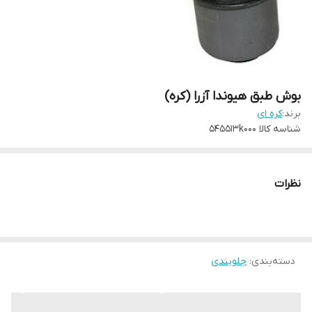
بوش طبق هیوندا آزرا (کره)
برند:
کره ای
شناسه کالا
545513k000
نظرات
دسته‌بندی
:
جلوبندی