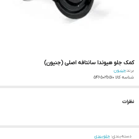
کمک جلو هیوندا سانتافه اصلی (جنیون)
برند:
جنیون
شناسه کالا
546502b510
نظرات
دسته‌بندی
:
جلوبندی