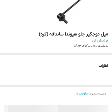
میل موجگیر جلو هیوندا سانتافه (کره)
برند:
کره ای
شناسه کالا
548302W000
نظرات
دسته‌بندی
:
جلوبندی