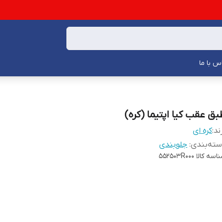
س با ما
بق عقب کیا اپتیما (کره)
ند:
کره ای
ته‌بندی
:
جلوبندی
اسه کالا
552503R000