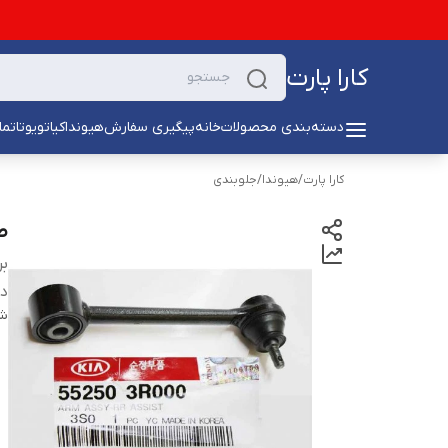
کارا پارت
دسته‌بندی محصولات
خانه
پیگیری سفارش
هیوندا
کیا
تویوتا
تما
کارا پارت
/
هیوندا
/
جلوبندی
ط
بر
دس
شن