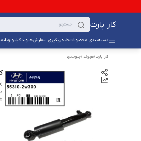
کارا پارت
دسته‌بندی محصولات
خانه
پیگیری سفارش
هیوندا
کیا
تویوتا
تما
کارا پارت
/
هیوندا
/
جلوبندی
ک
بر
دس
شن