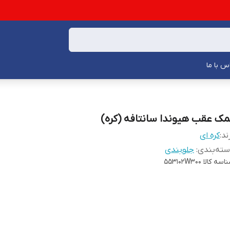
س با ما
مک عقب هیوندا سانتافه (کره)
ند:
کره ای
ته‌بندی
:
جلوبندی
اسه کالا
553102W300