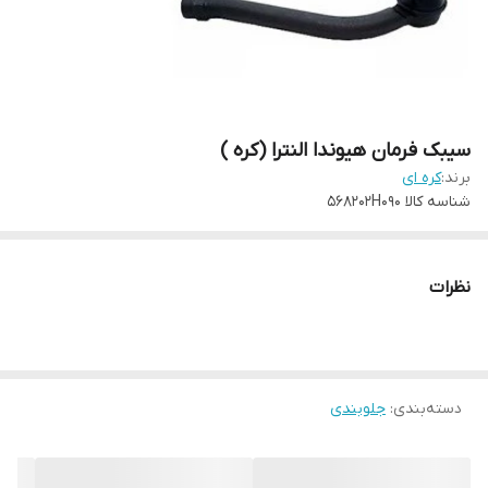
سیبک فرمان هیوندا النترا (کره )
برند:
کره ای
شناسه کالا
568202H090
نظرات
دسته‌بندی
:
جلوبندی