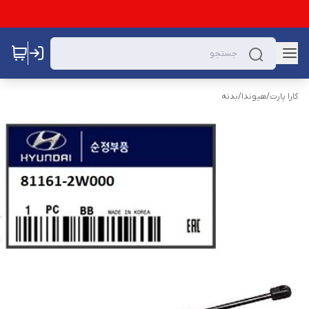
کارا پارت
/
هیوندا
/
بدنه