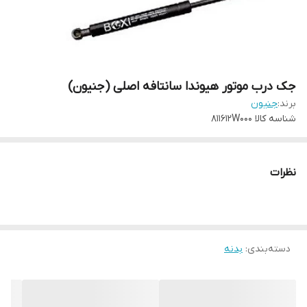
جک درب موتور هیوندا سانتافه اصلی (جنیون)
برند:
جنیون
شناسه کالا
811612W000
نظرات
دسته‌بندی
:
بدنه