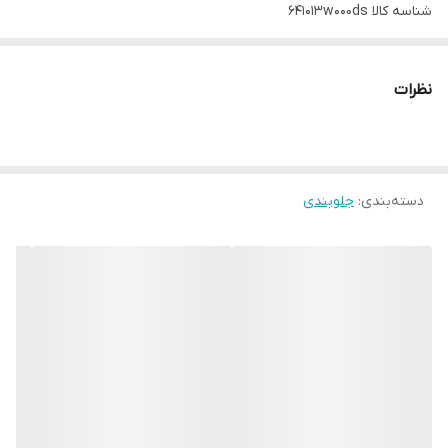
شناسه کالا
641013w000ds
نظرات
دسته‌بندی
:
جلوبندی