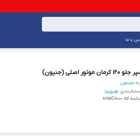
س با ما
جلو i20 کرمان موتور اصلی (جنیون)
ند:
جنیون
ته‌بندی
:
هیوندا
اسه کالا
86511C8000