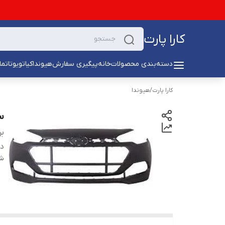
کارا پارت
دسته‌بندی محصولات
خانه
پیگیری سفارش
هیوندا
کیا
تویوتا
تما
کارا پارت
/
هیوندا
سپر 
بر
دس
شن