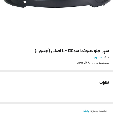
سپر جلو هیوندا سوناتا LF اصلی (جنیون)
برند:
جنیون
شناسه کالا
86510E6010
نظرات
دسته‌بندی
:
بدنه