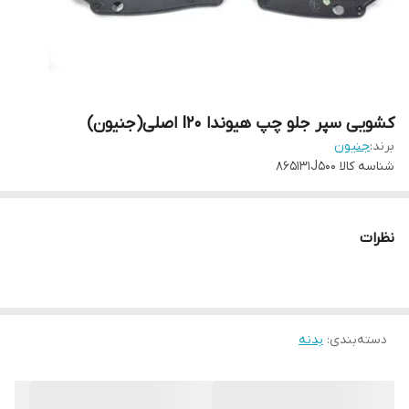
کشویی سپر جلو چپ هیوندا I20 اصلی(جنیون)
برند:
جنیون
شناسه کالا
865131J500
نظرات
دسته‌بندی
:
بدنه