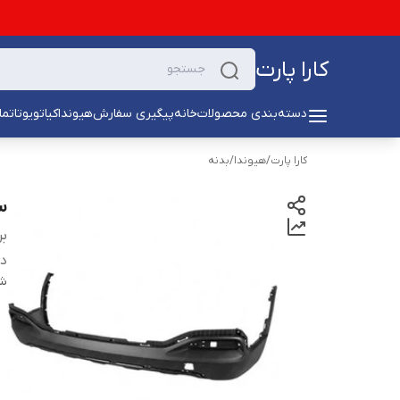
کارا پارت
دسته‌بندی محصولات
خانه
پیگیری سفارش
هیوندا
کیا
تویوتا
تما
کارا پارت
/
هیوندا
/
بدنه
س
بر
دس
شن