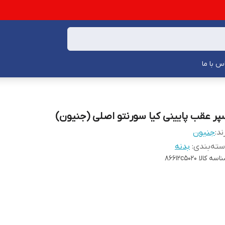
س با ما
پر عقب پایینی کیا سورنتو اصلی (جنیون)
ند:
جنیون
ته‌بندی
:
بدنه
اسه کالا
86612c5020