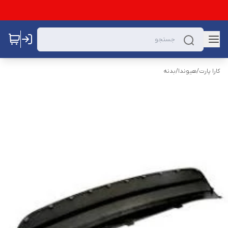
کارا پارت
/
هیوندا
/
بدنه