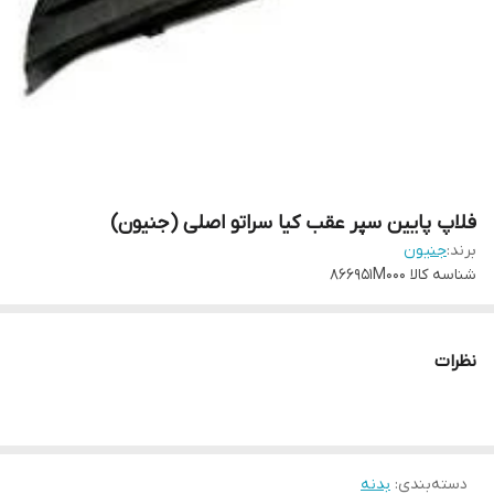
فلاپ پایین سپر عقب کیا سراتو اصلی (جنیون)
برند:
جنیون
شناسه کالا
866951M000
نظرات
دسته‌بندی
:
بدنه