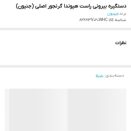
دستگیره بیرونی راست هیوندا گرنجور اصلی (جنیون)
برند:
جنیون
شناسه کالا
826613V020WHC
نظرات
دسته‌بندی
:
بدنه