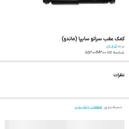
کمک عقب سراتو سایپا (ماندو)
برند:
کره ای
شناسه کالا
553001M300
نظرات
دسته‌بندی
:
قطعات جلوبندی