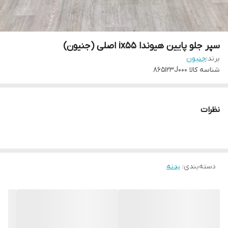
سپر جلو پایین هیوندا ix55 اصلی (جنیون)
برند:
جنیون
شناسه کالا
865123J000
نظرات
دسته‌بندی
:
بدنه