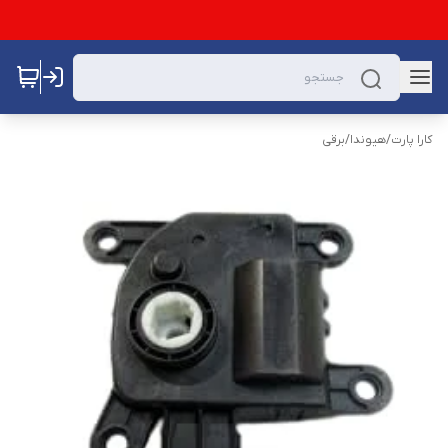
کارا پارت
/
هیوندا
/
برقی