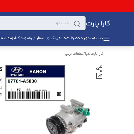
کارا پارت
دسته‌بندی محصولات
خانه
پیگیری سفارش
هیوندا
کیا
تویوتا
تما
کارا پارت
/
کیا
/
قطعات برقی
کم
بر
دس
شن