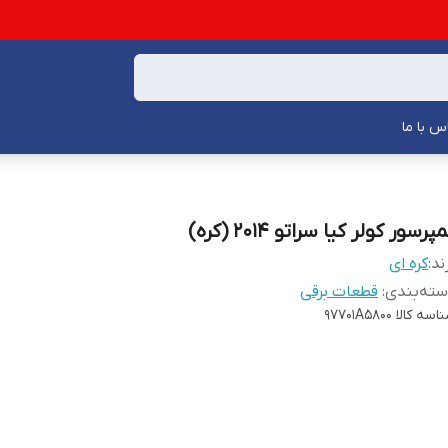
س با ما
پرسور کولر کیا سراتو 2014 (کره)
ند:
کره ای
ته‌بندی
:
قطعات برقی
اسه کالا
97701A5800